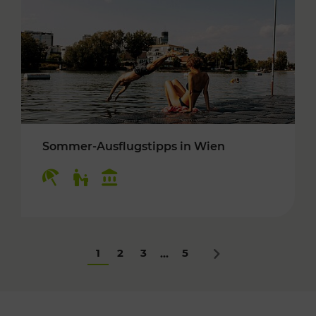
Sommer-Ausflugstipps in Wien
Kategorien: Erholung, Für Kinder, Kulturangeb
1
2
3
5
...
Nächstes