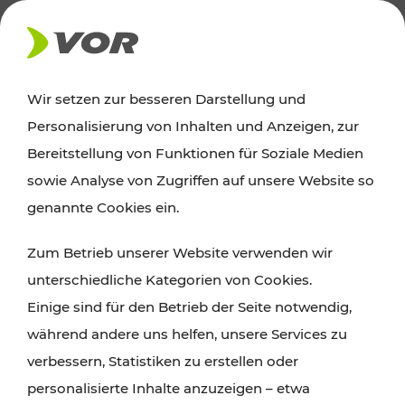
AKTUELLES
Wir setzen zur besseren Darstellung und
Personalisierung von Inhalten und Anzeigen, zur
Ausflugstipps
Bereitstellung von Funktionen für Soziale Medien
sowie Analyse von Zugriffen auf unsere Website so
Wien, Niederösterreich und das Burgenland
genannte Cookies ein.
entdecken: Egal ob Familienabenteuer,
Zum Betrieb unserer Website verwenden wir
Wanderungen, Kultur und Gastronomie,
unterschiedliche Kategorien von Cookies.
Radtouren oder purer Naturgenuss – viele
Einige sind für den Betrieb der Seite notwendig,
Attraktionen sind mit den Ticket- und Fahrplan-
während andere uns helfen, unsere Services zu
Angeboten des VOR gut und schnell erreichbar.
verbessern, Statistiken zu erstellen oder
personalisierte Inhalte anzuzeigen – etwa
ROUTE PLANEN