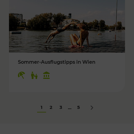
Sommer-Ausflugstipps in Wien
Kategorien: Erholung, Für Kinder, Kulturangeb
1
2
3
5
...
Nächstes