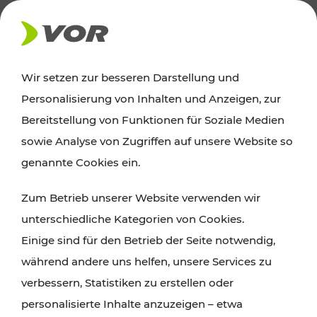
AKTUELLES
Wir setzen zur besseren Darstellung und
Personalisierung von Inhalten und Anzeigen, zur
Ausflugstipps
Bereitstellung von Funktionen für Soziale Medien
sowie Analyse von Zugriffen auf unsere Website so
Wien, Niederösterreich und das Burgenland
genannte Cookies ein.
entdecken: Egal ob Familienabenteuer,
Zum Betrieb unserer Website verwenden wir
Wanderungen, Kultur und Gastronomie,
unterschiedliche Kategorien von Cookies.
Radtouren oder purer Naturgenuss – viele
Einige sind für den Betrieb der Seite notwendig,
Attraktionen sind mit den Ticket- und Fahrplan-
während andere uns helfen, unsere Services zu
Angeboten des VOR gut und schnell erreichbar.
verbessern, Statistiken zu erstellen oder
personalisierte Inhalte anzuzeigen – etwa
ROUTE PLANEN