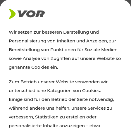
AKTUELLES
Wir setzen zur besseren Darstellung und
Personalisierung von Inhalten und Anzeigen, zur
Ausflugstipps
Bereitstellung von Funktionen für Soziale Medien
sowie Analyse von Zugriffen auf unsere Website so
Wien, Niederösterreich und das Burgenland
genannte Cookies ein.
entdecken: Egal ob Familienabenteuer,
Zum Betrieb unserer Website verwenden wir
Wanderungen, Kultur und Gastronomie,
unterschiedliche Kategorien von Cookies.
Radtouren oder purer Naturgenuss – viele
Einige sind für den Betrieb der Seite notwendig,
Attraktionen sind mit den Ticket- und Fahrplan-
während andere uns helfen, unsere Services zu
Angeboten des VOR gut und schnell erreichbar.
verbessern, Statistiken zu erstellen oder
personalisierte Inhalte anzuzeigen – etwa
ROUTE PLANEN