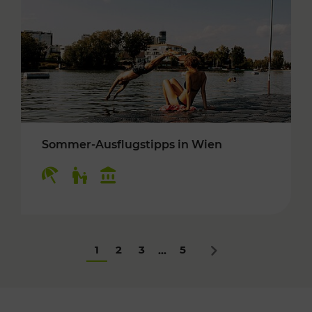
Sommer-Ausflugstipps in Wien
Kategorien: Erholung, Für Kinder, Kulturangeb
1
2
3
5
...
Nächstes