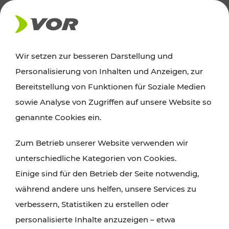
AKTUELLES
Wir setzen zur besseren Darstellung und
Personalisierung von Inhalten und Anzeigen, zur
Ausflugstipps
Bereitstellung von Funktionen für Soziale Medien
sowie Analyse von Zugriffen auf unsere Website so
Wien, Niederösterreich und das Burgenland
genannte Cookies ein.
entdecken: Egal ob Familienabenteuer,
Zum Betrieb unserer Website verwenden wir
Wanderungen, Kultur und Gastronomie,
unterschiedliche Kategorien von Cookies.
Radtouren oder purer Naturgenuss – viele
Einige sind für den Betrieb der Seite notwendig,
Attraktionen sind mit den Ticket- und Fahrplan-
während andere uns helfen, unsere Services zu
Angeboten des VOR gut und schnell erreichbar.
verbessern, Statistiken zu erstellen oder
personalisierte Inhalte anzuzeigen – etwa
ROUTE PLANEN