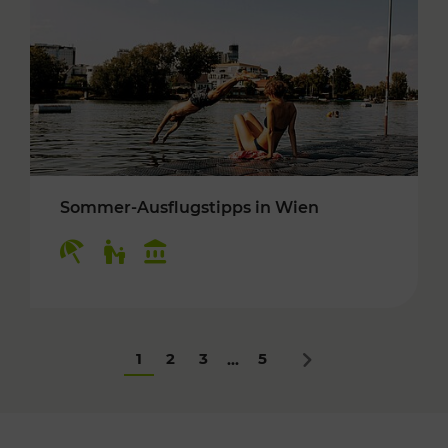
Sommer-Ausflugstipps in Wien
Kategorien: Erholung, Für Kinder, Kulturangeb
1
2
3
5
...
Nächstes