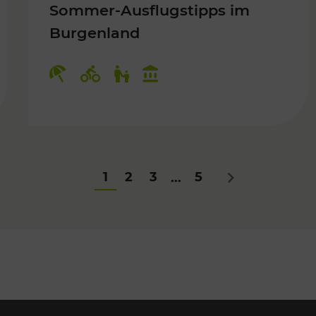
Sommer-Ausflugstipps im
Burgenland
Für Kinder
Kategorien: Erholung, Radwege, Fü
1
2
3
5
...
Nächstes