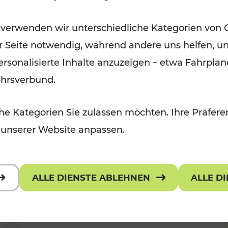
Öffis im VOR zu den schönsten
 verwenden wir unterschiedliche Kategorien von 
r, Kulturangebot
Ausflugszielen
er Seite notwendig, während andere uns helfen, un
Kategorien: Erholung
 personalisierte Inhalte anzuzeigen – etwa Fahrp
ehrsverbund.
e Kategorien Sie zulassen möchten. Ihre Präferen
 unserer Website anpassen.
ALLE DIENSTE ABLEHNEN
ALLE D