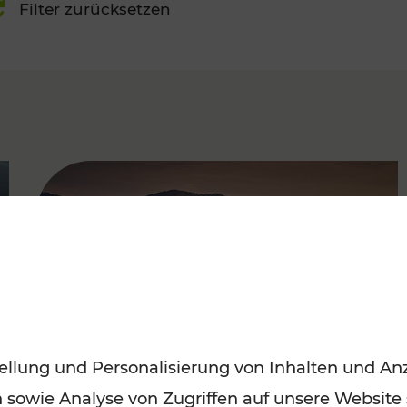
Filter zurücksetzen
FAMOUS
ellung und Personalisierung von Inhalten und Anz
n sowie Analyse von Zugriffen auf unsere Website
Frühling entdecken: Mit den