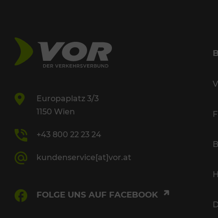
V
Europaplatz 3/3
1150 Wien
F
+43 800 22 23 24
B
kundenservice[at]vor.at
H
FOLGE UNS AUF FACEBOOK
D