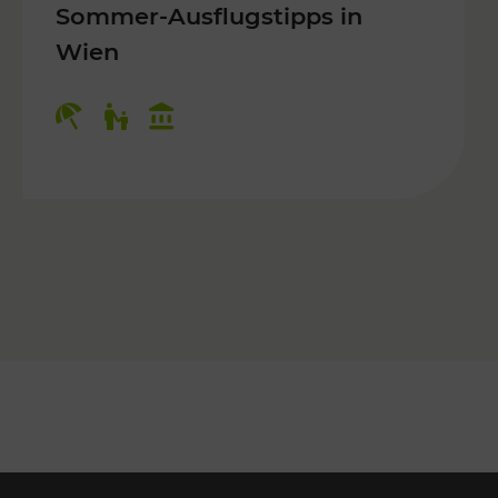
Sommer-Ausflugstipps in
Wien
r Kinder, Kulturangebot
Kategorien: Erholung, Für Kinder, K