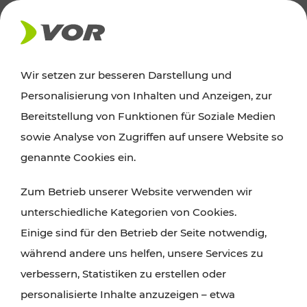
AKTUELLES
Wir setzen zur besseren Darstellung und
Personalisierung von Inhalten und Anzeigen, zur
Ausflugstipps
Bereitstellung von Funktionen für Soziale Medien
sowie Analyse von Zugriffen auf unsere Website so
Wien, Niederösterreich und das Burgenland
genannte Cookies ein.
entdecken: Egal ob Familienabenteuer,
Zum Betrieb unserer Website verwenden wir
Wanderungen, Kultur und Gastronomie,
unterschiedliche Kategorien von Cookies.
Radtouren oder purer Naturgenuss – viele
Einige sind für den Betrieb der Seite notwendig,
Attraktionen sind mit den Ticket- und Fahrplan-
während andere uns helfen, unsere Services zu
Angeboten des VOR gut und schnell erreichbar.
verbessern, Statistiken zu erstellen oder
personalisierte Inhalte anzuzeigen – etwa
ROUTE PLANEN