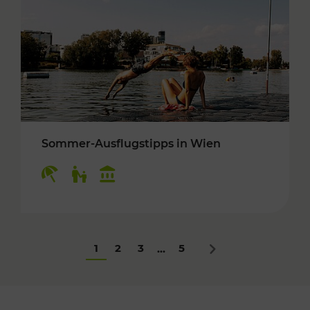
Sommer-Ausflugstipps in Wien
Kategorien: Erholung, Für Kinder, Kulturangeb
1
2
3
5
...
Nächstes