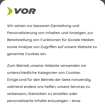
AKTUELLES
Wir setzen zur besseren Darstellung und
Personalisierung von Inhalten und Anzeigen, zur
Ausflugstipps
Bereitstellung von Funktionen für Soziale Medien
sowie Analyse von Zugriffen auf unsere Website so
Wien, Niederösterreich und das Burgenland
genannte Cookies ein.
entdecken: Egal ob Familienabenteuer,
Zum Betrieb unserer Website verwenden wir
Wanderungen, Kultur und Gastronomie,
unterschiedliche Kategorien von Cookies.
Radtouren oder purer Naturgenuss – viele
Einige sind für den Betrieb der Seite notwendig,
Attraktionen sind mit den Ticket- und Fahrplan-
während andere uns helfen, unsere Services zu
Angeboten des VOR gut und schnell erreichbar.
verbessern, Statistiken zu erstellen oder
personalisierte Inhalte anzuzeigen – etwa
ROUTE PLANEN