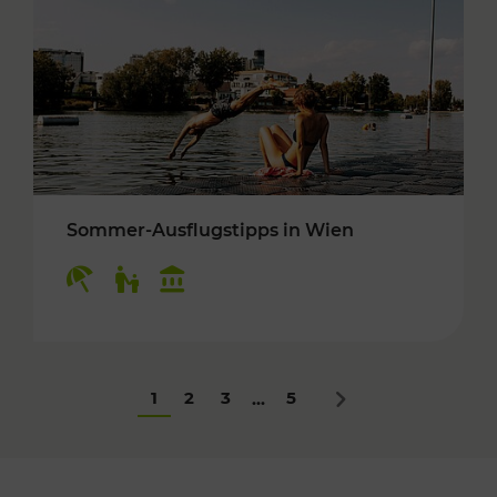
Sommer-Ausflugstipps in Wien
Kategorien: Erholung, Für Kinder, Kulturangeb
1
2
3
5
...
Nächstes