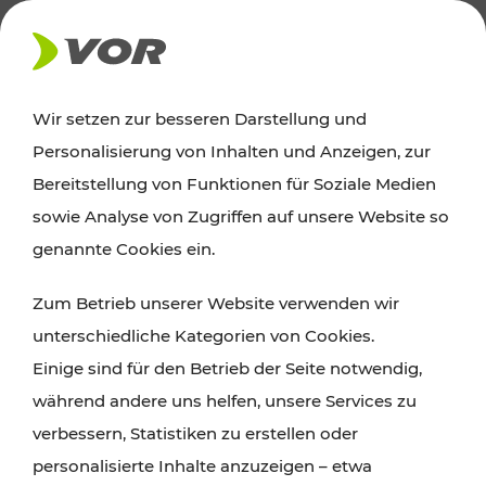
AKTUELLES
Wir setzen zur besseren Darstellung und
Personalisierung von Inhalten und Anzeigen, zur
Ausflugstipps
Bereitstellung von Funktionen für Soziale Medien
sowie Analyse von Zugriffen auf unsere Website so
Wien, Niederösterreich und das Burgenland
genannte Cookies ein.
entdecken: Egal ob Familienabenteuer,
Zum Betrieb unserer Website verwenden wir
Wanderungen, Kultur und Gastronomie,
unterschiedliche Kategorien von Cookies.
Radtouren oder purer Naturgenuss – viele
Einige sind für den Betrieb der Seite notwendig,
Attraktionen sind mit den Ticket- und Fahrplan-
während andere uns helfen, unsere Services zu
Angeboten des VOR gut und schnell erreichbar.
verbessern, Statistiken zu erstellen oder
personalisierte Inhalte anzuzeigen – etwa
ROUTE PLANEN