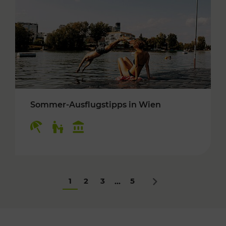
Sommer-Ausflugstipps in Wien
Kategorien: Erholung, Für Kinder, Kulturangeb
1
2
3
5
...
Nächstes