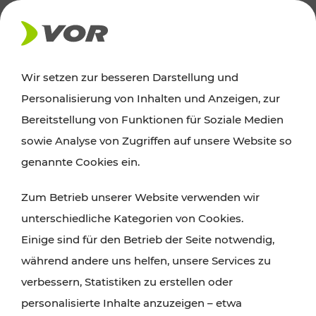
AKTUELLES
Wir setzen zur besseren Darstellung und
Personalisierung von Inhalten und Anzeigen, zur
Ausflugstipps
Bereitstellung von Funktionen für Soziale Medien
sowie Analyse von Zugriffen auf unsere Website so
Wien, Niederösterreich und das Burgenland
genannte Cookies ein.
entdecken: Egal ob Familienabenteuer,
Zum Betrieb unserer Website verwenden wir
Wanderungen, Kultur und Gastronomie,
unterschiedliche Kategorien von Cookies.
Radtouren oder purer Naturgenuss – viele
Einige sind für den Betrieb der Seite notwendig,
Attraktionen sind mit den Ticket- und Fahrplan-
während andere uns helfen, unsere Services zu
Angeboten des VOR gut und schnell erreichbar.
verbessern, Statistiken zu erstellen oder
personalisierte Inhalte anzuzeigen – etwa
ROUTE PLANEN