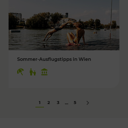
Sommer-Ausflugstipps in Wien
Kategorien: Erholung, Für Kinder, Kulturangeb
1
2
3
5
...
Nächstes