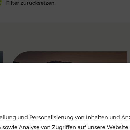
Filter zurücksetzen
FAMOUS
ellung und Personalisierung von Inhalten und Anz
n sowie Analyse von Zugriffen auf unsere Website
Frühling entdecken: Mit den