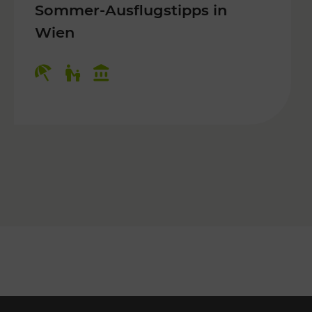
Sommer-Ausflugstipps in
Wien
r Kinder, Kulturangebot
Kategorien: Erholung, Für Kinder, K