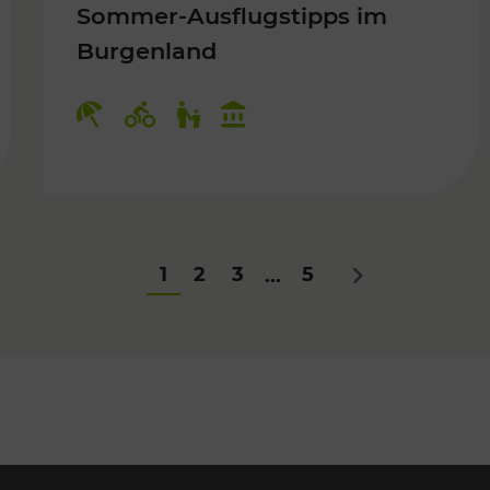
Sommer-Ausflugstipps im
Burgenland
Für Kinder
Kategorien: Erholung, Radwege, Fü
1
2
3
5
...
Nächstes