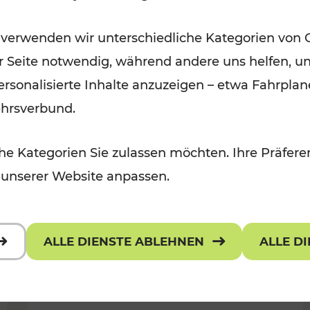
Öffis im VOR zu den schönsten
 verwenden wir unterschiedliche Kategorien von 
r, Kulturangebot
Ausflugszielen
er Seite notwendig, während andere uns helfen, un
Kategorien: Erholung
 personalisierte Inhalte anzuzeigen – etwa Fahrp
ehrsverbund.
e Kategorien Sie zulassen möchten. Ihre Präferen
 unserer Website anpassen.
ALLE DIENSTE ABLEHNEN
ALLE D