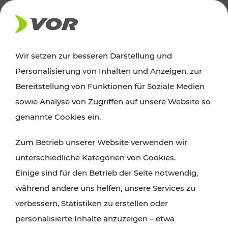
AKTUELLES
Wir setzen zur besseren Darstellung und
Personalisierung von Inhalten und Anzeigen, zur
Ausflugstipps
Bereitstellung von Funktionen für Soziale Medien
sowie Analyse von Zugriffen auf unsere Website so
Wien, Niederösterreich und das Burgenland
genannte Cookies ein.
entdecken: Egal ob Familienabenteuer,
Zum Betrieb unserer Website verwenden wir
Wanderungen, Kultur und Gastronomie,
unterschiedliche Kategorien von Cookies.
Radtouren oder purer Naturgenuss – viele
Einige sind für den Betrieb der Seite notwendig,
Attraktionen sind mit den Ticket- und Fahrplan-
während andere uns helfen, unsere Services zu
Angeboten des VOR gut und schnell erreichbar.
verbessern, Statistiken zu erstellen oder
personalisierte Inhalte anzuzeigen – etwa
ROUTE PLANEN