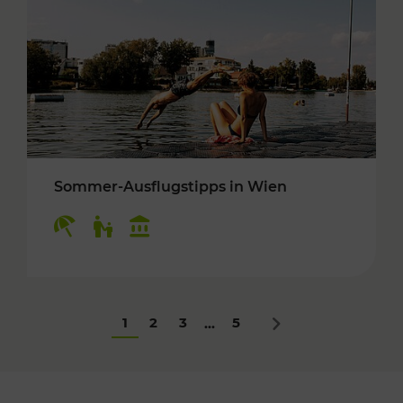
Sommer-Ausflugstipps in Wien
Kategorien: Erholung, Für Kinder, Kulturangeb
1
2
3
5
...
Nächstes