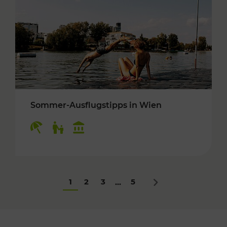
Sommer-Ausflugstipps in Wien
Kategorien: Erholung, Für Kinder, Kulturangeb
1
2
3
5
...
Nächstes