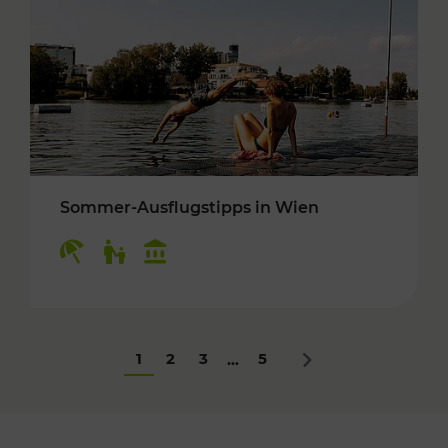
Sommer-Ausflugstipps in Wien
Kategorien: Erholung, Für Kinder, Kulturangeb
1
2
3
5
...
Nächstes