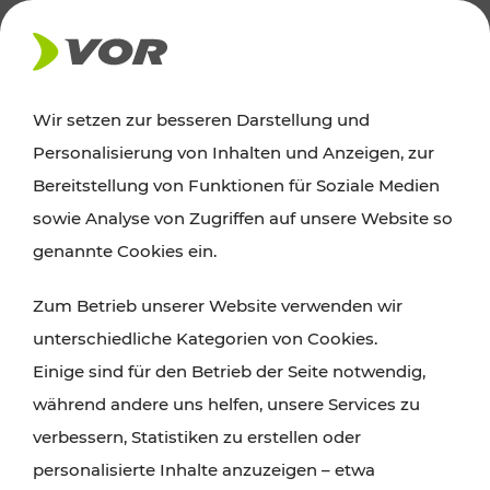
AKTUELLES
Wir setzen zur besseren Darstellung und
Personalisierung von Inhalten und Anzeigen, zur
Ausflugstipps
Bereitstellung von Funktionen für Soziale Medien
sowie Analyse von Zugriffen auf unsere Website so
Wien, Niederösterreich und das Burgenland
genannte Cookies ein.
entdecken: Egal ob Familienabenteuer,
Zum Betrieb unserer Website verwenden wir
Wanderungen, Kultur und Gastronomie,
unterschiedliche Kategorien von Cookies.
Radtouren oder purer Naturgenuss – viele
Einige sind für den Betrieb der Seite notwendig,
Attraktionen sind mit den Ticket- und Fahrplan-
während andere uns helfen, unsere Services zu
Angeboten des VOR gut und schnell erreichbar.
verbessern, Statistiken zu erstellen oder
personalisierte Inhalte anzuzeigen – etwa
ROUTE PLANEN