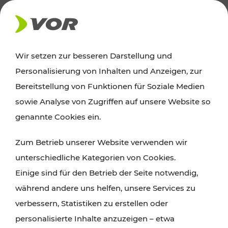
AKTUELLES
Wir setzen zur besseren Darstellung und
Personalisierung von Inhalten und Anzeigen, zur
Ausflugstipps
Bereitstellung von Funktionen für Soziale Medien
sowie Analyse von Zugriffen auf unsere Website so
Wien, Niederösterreich und das Burgenland
genannte Cookies ein.
entdecken: Egal ob Familienabenteuer,
Zum Betrieb unserer Website verwenden wir
Wanderungen, Kultur und Gastronomie,
unterschiedliche Kategorien von Cookies.
Radtouren oder purer Naturgenuss – viele
Einige sind für den Betrieb der Seite notwendig,
Attraktionen sind mit den Ticket- und Fahrplan-
während andere uns helfen, unsere Services zu
Angeboten des VOR gut und schnell erreichbar.
verbessern, Statistiken zu erstellen oder
personalisierte Inhalte anzuzeigen – etwa
ROUTE PLANEN