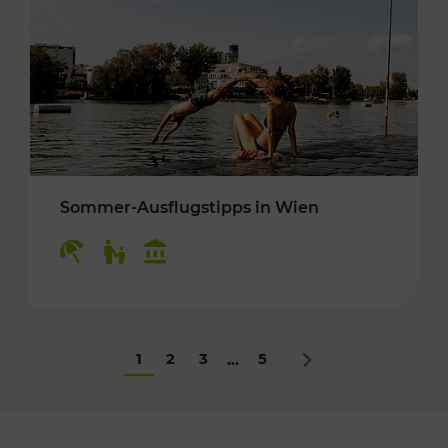
Sommer-Ausflugstipps in Wien
Kategorien: Erholung, Für Kinder, Kulturangeb
1
2
3
5
...
Nächstes