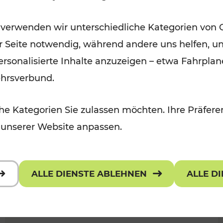
Öffis im VOR zu den schönsten
 verwenden wir unterschiedliche Kategorien von 
r, Kulturangebot
Ausflugszielen
er Seite notwendig, während andere uns helfen, un
Kategorien: Erholung
 personalisierte Inhalte anzuzeigen – etwa Fahrp
ehrsverbund.
e Kategorien Sie zulassen möchten. Ihre Präferen
 unserer Website anpassen.
ALLE DIENSTE ABLEHNEN
ALLE D