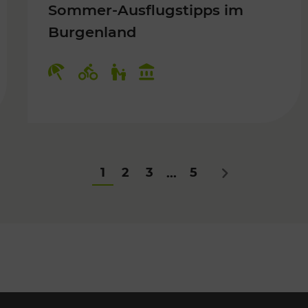
Sommer-Ausflugstipps im
Burgenland
Für Kinder
Kategorien: Erholung, Radwege, Fü
1
2
3
5
...
Nächstes