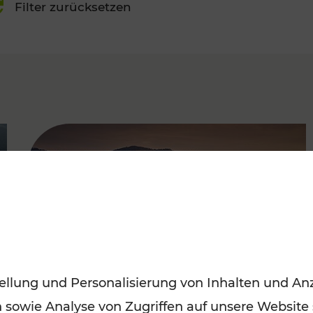
Filter zurücksetzen
FAMOUS
ellung und Personalisierung von Inhalten und Anz
n sowie Analyse von Zugriffen auf unsere Website
Frühling entdecken: Mit den