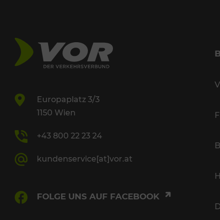
V
Europaplatz 3/3
1150 Wien
F
+43 800 22 23 24
B
kundenservice[at]vor.at
H
FOLGE UNS AUF FACEBOOK
D