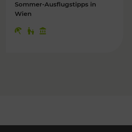
Sommer-Ausflugstipps in
Wien
r Kinder, Kulturangebot
Kategorien: Erholung, Für Kinder, K