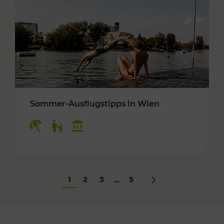
Sommer-Ausflugstipps in Wien
Kategorien: Erholung, Für Kinder, Kulturangeb
1
2
3
5
...
Nächstes