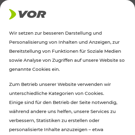
AKTUELLES
Wir setzen zur besseren Darstellung und
Personalisierung von Inhalten und Anzeigen, zur
Ausflugstipps
Bereitstellung von Funktionen für Soziale Medien
sowie Analyse von Zugriffen auf unsere Website so
Wien, Niederösterreich und das Burgenland
genannte Cookies ein.
entdecken: Egal ob Familienabenteuer,
Zum Betrieb unserer Website verwenden wir
Wanderungen, Kultur und Gastronomie,
unterschiedliche Kategorien von Cookies.
Radtouren oder purer Naturgenuss – viele
Einige sind für den Betrieb der Seite notwendig,
Attraktionen sind mit den Ticket- und Fahrplan-
während andere uns helfen, unsere Services zu
Angeboten des VOR gut und schnell erreichbar.
verbessern, Statistiken zu erstellen oder
personalisierte Inhalte anzuzeigen – etwa
ROUTE PLANEN