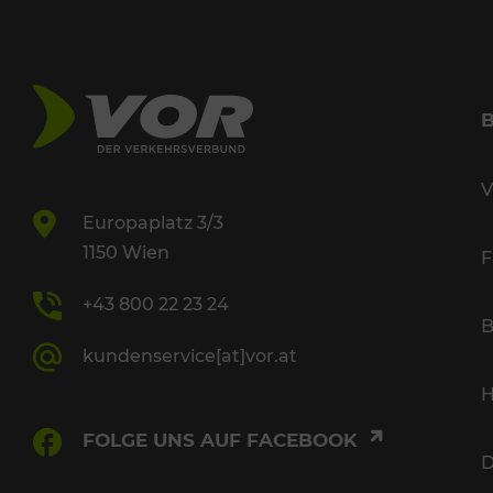
V
Europaplatz 3/3
1150 Wien
F
+43 800 22 23 24
B
kundenservice[at]vor.at
H
FOLGE UNS AUF FACEBOOK
D