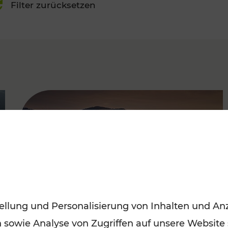
Filter zurücksetzen
FAMOUS
ellung und Personalisierung von Inhalten und Anz
n sowie Analyse von Zugriffen auf unsere Website
Frühling entdecken: Mit den