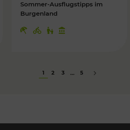
Sommer-Ausflugstipps im
Burgenland
Für Kinder
Kategorien: Erholung, Radwege, Fü
1
2
3
5
...
Nächstes