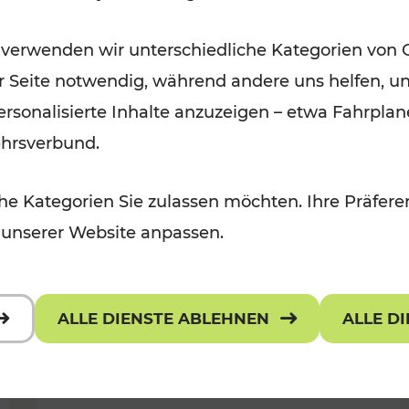
Öffis im VOR zu den schönsten
 verwenden wir unterschiedliche Kategorien von 
r, Kulturangebot
Ausflugszielen
er Seite notwendig, während andere uns helfen, un
Kategorien: Erholung
 personalisierte Inhalte anzuzeigen – etwa Fahrp
ehrsverbund.
e Kategorien Sie zulassen möchten. Ihre Präferen
 unserer Website anpassen.
ALLE DIENSTE ABLEHNEN
ALLE D