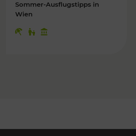
Sommer-Ausflugstipps in
Wien
r Kinder, Kulturangebot
Kategorien: Erholung, Für Kinder, K