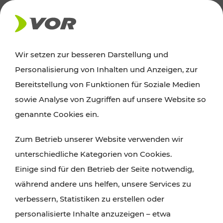
AKTUELLES
Wir setzen zur besseren Darstellung und
Personalisierung von Inhalten und Anzeigen, zur
Ausflugstipps
Bereitstellung von Funktionen für Soziale Medien
sowie Analyse von Zugriffen auf unsere Website so
Wien, Niederösterreich und das Burgenland
genannte Cookies ein.
entdecken: Egal ob Familienabenteuer,
Zum Betrieb unserer Website verwenden wir
Wanderungen, Kultur und Gastronomie,
unterschiedliche Kategorien von Cookies.
Radtouren oder purer Naturgenuss – viele
Einige sind für den Betrieb der Seite notwendig,
Attraktionen sind mit den Ticket- und Fahrplan-
während andere uns helfen, unsere Services zu
Angeboten des VOR gut und schnell erreichbar.
verbessern, Statistiken zu erstellen oder
personalisierte Inhalte anzuzeigen – etwa
ROUTE PLANEN