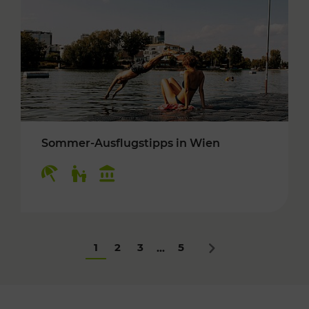
Sommer-Ausflugstipps in Wien
Kategorien: Erholung, Für Kinder, Kulturangeb
1
2
3
5
...
Nächstes