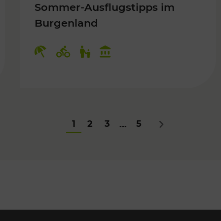
Sommer-Ausflugstipps im
Burgenland
Für Kinder
Kategorien: Erholung, Radwege, Fü
1
2
3
5
...
Nächstes