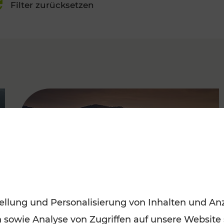
Filter zurücksetzen
FAMOUS
ellung und Personalisierung von Inhalten und Anz
n sowie Analyse von Zugriffen auf unsere Website
Frühling entdecken: Mit den