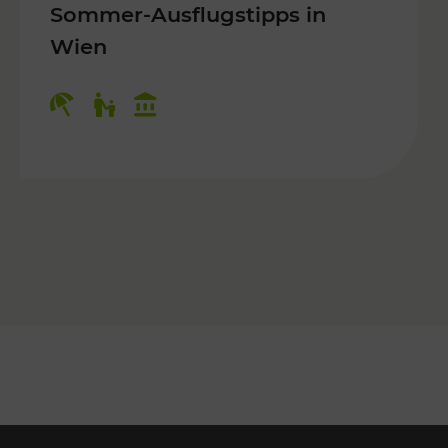
Sommer-Ausflugstipps in
Wien
r Kinder, Kulturangebot
Kategorien: Erholung, Für Kinder, K