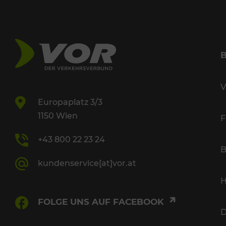
V
Europaplatz 3/3
1150 Wien
F
+43 800 22 23 24
B
kundenservice[at]vor.at
H
FOLGE UNS AUF FACEBOOK
D