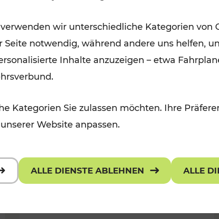
Öffis im VOR zu den schönsten
 verwenden wir unterschiedliche Kategorien von 
r, Kulturangebot
Ausflugszielen
er Seite notwendig, während andere uns helfen, un
Kategorien: Erholung
 personalisierte Inhalte anzuzeigen – etwa Fahrp
ehrsverbund.
e Kategorien Sie zulassen möchten. Ihre Präferen
 unserer Website anpassen.
ALLE DIENSTE ABLEHNEN
ALLE D