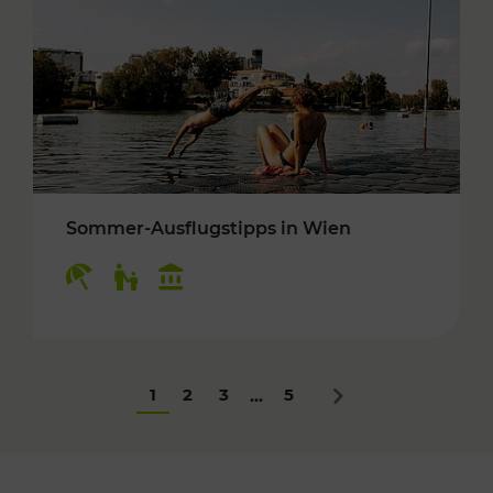
Sommer-Ausflugstipps in Wien
Kategorien: Erholung, Für Kinder, Kulturangeb
1
2
3
5
...
Nächstes