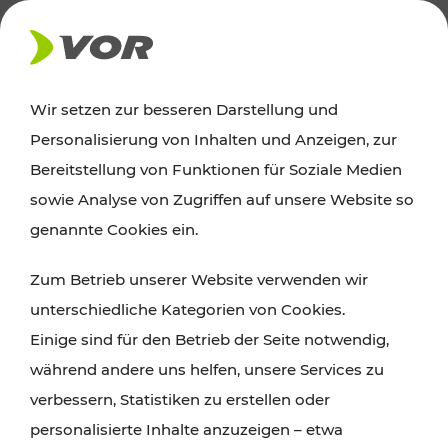
AKTUELLES
Wir setzen zur besseren Darstellung und
Personalisierung von Inhalten und Anzeigen, zur
Ausflugstipps
Bereitstellung von Funktionen für Soziale Medien
sowie Analyse von Zugriffen auf unsere Website so
Wien, Niederösterreich und das Burgenland
genannte Cookies ein.
entdecken: Egal ob Familienabenteuer,
Zum Betrieb unserer Website verwenden wir
Wanderungen, Kultur und Gastronomie,
unterschiedliche Kategorien von Cookies.
Radtouren oder purer Naturgenuss – viele
Einige sind für den Betrieb der Seite notwendig,
Attraktionen sind mit den Ticket- und Fahrplan-
während andere uns helfen, unsere Services zu
Angeboten des VOR gut und schnell erreichbar.
verbessern, Statistiken zu erstellen oder
personalisierte Inhalte anzuzeigen – etwa
ROUTE PLANEN