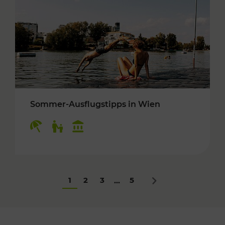
Sommer-Ausflugstipps in Wien
Kategorien: Erholung, Für Kinder, Kulturangeb
1
2
3
5
...
Nächstes