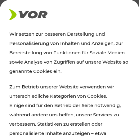
AKTUELLES
Wir setzen zur besseren Darstellung und
Personalisierung von Inhalten und Anzeigen, zur
Ausflugstipps
Bereitstellung von Funktionen für Soziale Medien
sowie Analyse von Zugriffen auf unsere Website so
Wien, Niederösterreich und das Burgenland
genannte Cookies ein.
entdecken: Egal ob Familienabenteuer,
Zum Betrieb unserer Website verwenden wir
Wanderungen, Kultur und Gastronomie,
unterschiedliche Kategorien von Cookies.
Radtouren oder purer Naturgenuss – viele
Einige sind für den Betrieb der Seite notwendig,
Attraktionen sind mit den Ticket- und Fahrplan-
während andere uns helfen, unsere Services zu
Angeboten des VOR gut und schnell erreichbar.
verbessern, Statistiken zu erstellen oder
personalisierte Inhalte anzuzeigen – etwa
ROUTE PLANEN