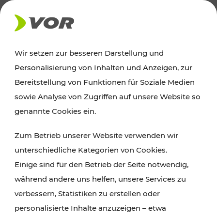
AKTUELLES
Wir setzen zur besseren Darstellung und
Personalisierung von Inhalten und Anzeigen, zur
Ausflugstipps
Bereitstellung von Funktionen für Soziale Medien
sowie Analyse von Zugriffen auf unsere Website so
Wien, Niederösterreich und das Burgenland
genannte Cookies ein.
entdecken: Egal ob Familienabenteuer,
Zum Betrieb unserer Website verwenden wir
Wanderungen, Kultur und Gastronomie,
unterschiedliche Kategorien von Cookies.
Radtouren oder purer Naturgenuss – viele
Einige sind für den Betrieb der Seite notwendig,
Attraktionen sind mit den Ticket- und Fahrplan-
während andere uns helfen, unsere Services zu
Angeboten des VOR gut und schnell erreichbar.
verbessern, Statistiken zu erstellen oder
personalisierte Inhalte anzuzeigen – etwa
ROUTE PLANEN