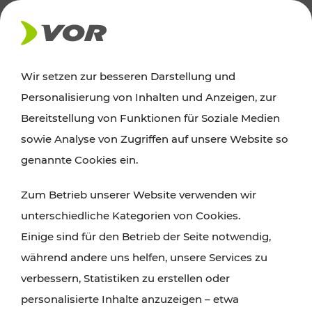
AKTUELLES
Wir setzen zur besseren Darstellung und
Personalisierung von Inhalten und Anzeigen, zur
Ausflugstipps
Bereitstellung von Funktionen für Soziale Medien
sowie Analyse von Zugriffen auf unsere Website so
Wien, Niederösterreich und das Burgenland
genannte Cookies ein.
entdecken: Egal ob Familienabenteuer,
Zum Betrieb unserer Website verwenden wir
Wanderungen, Kultur und Gastronomie,
unterschiedliche Kategorien von Cookies.
Radtouren oder purer Naturgenuss – viele
Einige sind für den Betrieb der Seite notwendig,
Attraktionen sind mit den Ticket- und Fahrplan-
während andere uns helfen, unsere Services zu
Angeboten des VOR gut und schnell erreichbar.
verbessern, Statistiken zu erstellen oder
personalisierte Inhalte anzuzeigen – etwa
ROUTE PLANEN