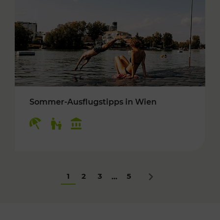
Sommer-Ausflugstipps in Wien
Kategorien: Erholung, Für Kinder, Kulturangeb
1
2
3
5
...
Nächstes