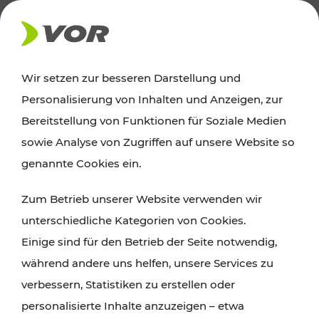
AKTUELLES
Wir setzen zur besseren Darstellung und
Personalisierung von Inhalten und Anzeigen, zur
Ausflugstipps
Bereitstellung von Funktionen für Soziale Medien
sowie Analyse von Zugriffen auf unsere Website so
Wien, Niederösterreich und das Burgenland
genannte Cookies ein.
entdecken: Egal ob Familienabenteuer,
Zum Betrieb unserer Website verwenden wir
Wanderungen, Kultur und Gastronomie,
unterschiedliche Kategorien von Cookies.
Radtouren oder purer Naturgenuss – viele
Einige sind für den Betrieb der Seite notwendig,
Attraktionen sind mit den Ticket- und Fahrplan-
während andere uns helfen, unsere Services zu
Angeboten des VOR gut und schnell erreichbar.
verbessern, Statistiken zu erstellen oder
personalisierte Inhalte anzuzeigen – etwa
ROUTE PLANEN