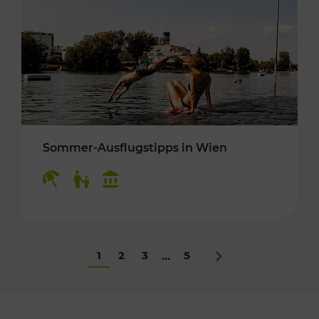
Sommer-Ausflugstipps in Wien
Kategorien: Erholung, Für Kinder, Kulturangeb
1
2
3
5
...
Nächstes