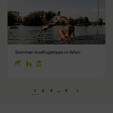
Sommer-Ausflugstipps in Wien
Kategorien: Erholung, Für Kinder, Kulturangeb
1
2
3
5
...
Nächstes