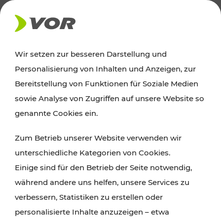
AKTUELLES
Wir setzen zur besseren Darstellung und
Personalisierung von Inhalten und Anzeigen, zur
Ausflugstipps
Bereitstellung von Funktionen für Soziale Medien
sowie Analyse von Zugriffen auf unsere Website so
Wien, Niederösterreich und das Burgenland
genannte Cookies ein.
entdecken: Egal ob Familienabenteuer,
Zum Betrieb unserer Website verwenden wir
Wanderungen, Kultur und Gastronomie,
unterschiedliche Kategorien von Cookies.
Radtouren oder purer Naturgenuss – viele
Einige sind für den Betrieb der Seite notwendig,
Attraktionen sind mit den Ticket- und Fahrplan-
während andere uns helfen, unsere Services zu
Angeboten des VOR gut und schnell erreichbar.
verbessern, Statistiken zu erstellen oder
personalisierte Inhalte anzuzeigen – etwa
ROUTE PLANEN