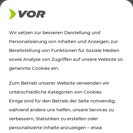
AKTUELLES
Wir setzen zur besseren Darstellung und
Personalisierung von Inhalten und Anzeigen, zur
Ausflugstipps
Bereitstellung von Funktionen für Soziale Medien
sowie Analyse von Zugriffen auf unsere Website so
Wien, Niederösterreich und das Burgenland
genannte Cookies ein.
entdecken: Egal ob Familienabenteuer,
Zum Betrieb unserer Website verwenden wir
Wanderungen, Kultur und Gastronomie,
unterschiedliche Kategorien von Cookies.
Radtouren oder purer Naturgenuss – viele
Einige sind für den Betrieb der Seite notwendig,
Attraktionen sind mit den Ticket- und Fahrplan-
während andere uns helfen, unsere Services zu
Angeboten des VOR gut und schnell erreichbar.
verbessern, Statistiken zu erstellen oder
personalisierte Inhalte anzuzeigen – etwa
ROUTE PLANEN