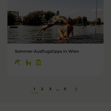
Sommer-Ausflugstipps in Wien
Kategorien: Erholung, Für Kinder, Kulturangeb
1
2
3
5
...
Nächstes