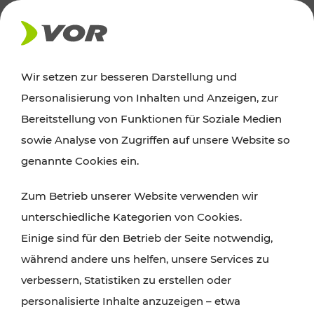
AKTUELLES
Wir setzen zur besseren Darstellung und
Personalisierung von Inhalten und Anzeigen, zur
Ausflugstipps
Bereitstellung von Funktionen für Soziale Medien
sowie Analyse von Zugriffen auf unsere Website so
Wien, Niederösterreich und das Burgenland
genannte Cookies ein.
entdecken: Egal ob Familienabenteuer,
Zum Betrieb unserer Website verwenden wir
Wanderungen, Kultur und Gastronomie,
unterschiedliche Kategorien von Cookies.
Radtouren oder purer Naturgenuss – viele
Einige sind für den Betrieb der Seite notwendig,
Attraktionen sind mit den Ticket- und Fahrplan-
während andere uns helfen, unsere Services zu
Angeboten des VOR gut und schnell erreichbar.
verbessern, Statistiken zu erstellen oder
personalisierte Inhalte anzuzeigen – etwa
ROUTE PLANEN