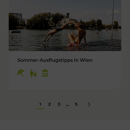
Sommer-Ausflugstipps in Wien
Kategorien: Erholung, Für Kinder, Kulturangeb
1
2
3
5
...
Nächstes