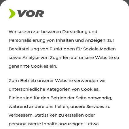
AKTUELLES
Wir setzen zur besseren Darstellung und
Personalisierung von Inhalten und Anzeigen, zur
Ausflugstipps
Bereitstellung von Funktionen für Soziale Medien
sowie Analyse von Zugriffen auf unsere Website so
Wien, Niederösterreich und das Burgenland
genannte Cookies ein.
entdecken: Egal ob Familienabenteuer,
Zum Betrieb unserer Website verwenden wir
Wanderungen, Kultur und Gastronomie,
unterschiedliche Kategorien von Cookies.
Radtouren oder purer Naturgenuss – viele
Einige sind für den Betrieb der Seite notwendig,
Attraktionen sind mit den Ticket- und Fahrplan-
während andere uns helfen, unsere Services zu
Angeboten des VOR gut und schnell erreichbar.
verbessern, Statistiken zu erstellen oder
personalisierte Inhalte anzuzeigen – etwa
ROUTE PLANEN