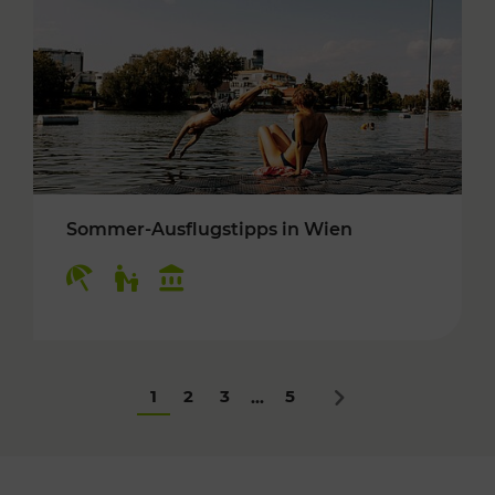
Sommer-Ausflugstipps in Wien
Kategorien: Erholung, Für Kinder, Kulturangeb
1
2
3
5
...
Nächstes