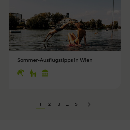
Sommer-Ausflugstipps in Wien
Kategorien: Erholung, Für Kinder, Kulturangeb
1
2
3
5
...
Nächstes