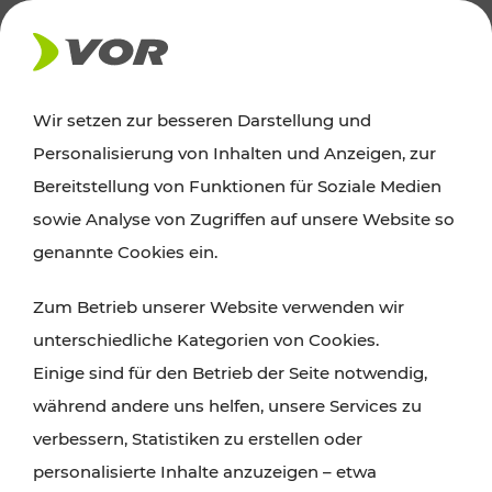
AKTUELLES
Wir setzen zur besseren Darstellung und
Personalisierung von Inhalten und Anzeigen, zur
Ausflugstipps
Bereitstellung von Funktionen für Soziale Medien
sowie Analyse von Zugriffen auf unsere Website so
Wien, Niederösterreich und das Burgenland
genannte Cookies ein.
entdecken: Egal ob Familienabenteuer,
Zum Betrieb unserer Website verwenden wir
Wanderungen, Kultur und Gastronomie,
unterschiedliche Kategorien von Cookies.
Radtouren oder purer Naturgenuss – viele
Einige sind für den Betrieb der Seite notwendig,
Attraktionen sind mit den Ticket- und Fahrplan-
während andere uns helfen, unsere Services zu
Angeboten des VOR gut und schnell erreichbar.
verbessern, Statistiken zu erstellen oder
personalisierte Inhalte anzuzeigen – etwa
ROUTE PLANEN