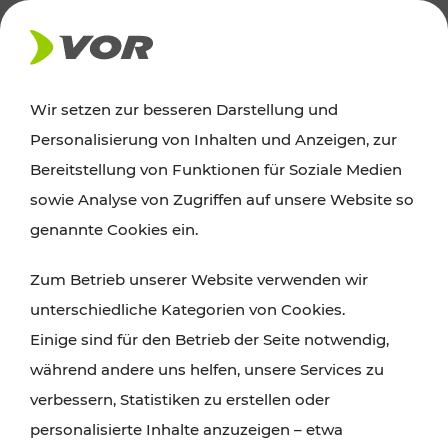
AKTUELLES
Wir setzen zur besseren Darstellung und
Personalisierung von Inhalten und Anzeigen, zur
Ausflugstipps
Bereitstellung von Funktionen für Soziale Medien
sowie Analyse von Zugriffen auf unsere Website so
Wien, Niederösterreich und das Burgenland
genannte Cookies ein.
entdecken: Egal ob Familienabenteuer,
Zum Betrieb unserer Website verwenden wir
Wanderungen, Kultur und Gastronomie,
unterschiedliche Kategorien von Cookies.
Radtouren oder purer Naturgenuss – viele
Einige sind für den Betrieb der Seite notwendig,
Attraktionen sind mit den Ticket- und Fahrplan-
während andere uns helfen, unsere Services zu
Angeboten des VOR gut und schnell erreichbar.
verbessern, Statistiken zu erstellen oder
personalisierte Inhalte anzuzeigen – etwa
ROUTE PLANEN