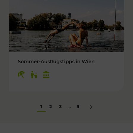
Sommer-Ausflugstipps in Wien
Kategorien: Erholung, Für Kinder, Kulturangeb
1
2
3
5
...
Nächstes