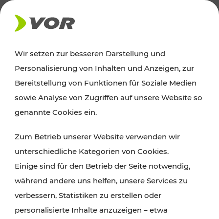
AKTUELLES
Wir setzen zur besseren Darstellung und
Personalisierung von Inhalten und Anzeigen, zur
Ausflugstipps
Bereitstellung von Funktionen für Soziale Medien
sowie Analyse von Zugriffen auf unsere Website so
Wien, Niederösterreich und das Burgenland
genannte Cookies ein.
entdecken: Egal ob Familienabenteuer,
Zum Betrieb unserer Website verwenden wir
Wanderungen, Kultur und Gastronomie,
unterschiedliche Kategorien von Cookies.
Radtouren oder purer Naturgenuss – viele
Einige sind für den Betrieb der Seite notwendig,
Attraktionen sind mit den Ticket- und Fahrplan-
während andere uns helfen, unsere Services zu
Angeboten des VOR gut und schnell erreichbar.
verbessern, Statistiken zu erstellen oder
personalisierte Inhalte anzuzeigen – etwa
ROUTE PLANEN