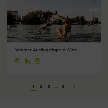
Sommer-Ausflugstipps in Wien
Kategorien: Erholung, Für Kinder, Kulturangeb
1
2
3
5
...
Nächstes