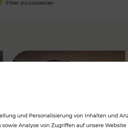
Filter zurücksetzen
FAMOUS
ellung und Personalisierung von Inhalten und Anz
n sowie Analyse von Zugriffen auf unsere Website
Frühling entdecken: Mit den