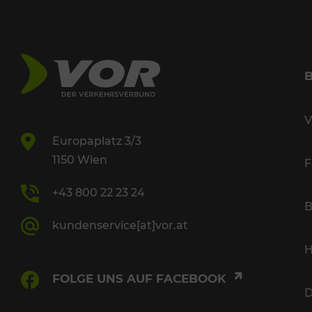
V
Europaplatz 3/3
1150 Wien
F
+43 800 22 23 24
B
kundenservice[at]vor.at
H
FOLGE UNS AUF FACEBOOK
D