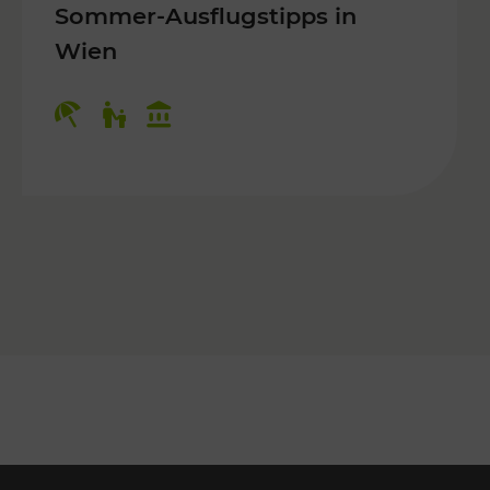
Sommer-Ausflugstipps in
Wien
r Kinder, Kulturangebot
Kategorien: Erholung, Für Kinder, K