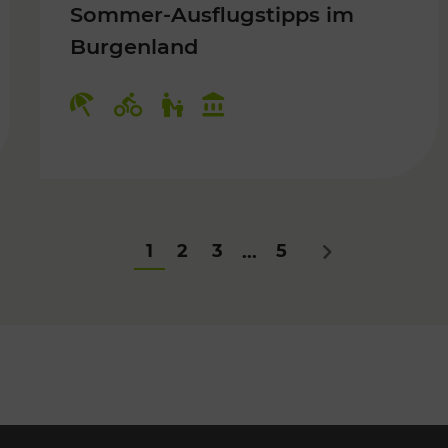
Sommer-Ausflugstipps im
Burgenland
Für Kinder
Kategorien: Erholung, Radwege, Fü
1
2
3
5
...
Nächstes