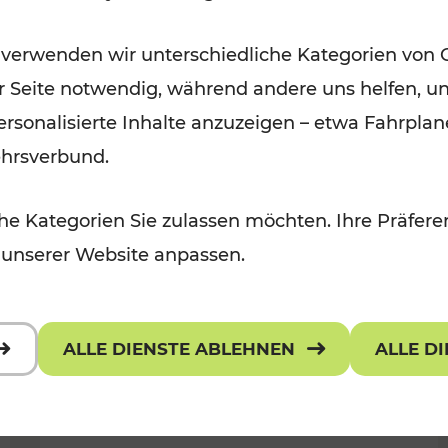
Öffis im VOR zu den schönsten
 verwenden wir unterschiedliche Kategorien von 
r, Kulturangebot
Ausflugszielen
er Seite notwendig, während andere uns helfen, un
Kategorien: Erholung
 personalisierte Inhalte anzuzeigen – etwa Fahrp
ehrsverbund.
e Kategorien Sie zulassen möchten. Ihre Präferen
 unserer Website anpassen.
ALLE DIENSTE ABLEHNEN
ALLE D