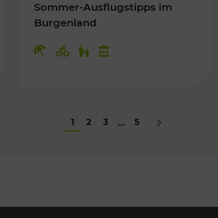
Sommer-Ausflugstipps im
Burgenland
Für Kinder
Kategorien: Erholung, Radwege, Fü
1
2
3
5
...
Nächstes