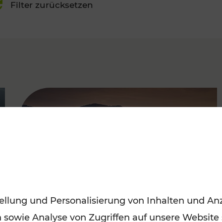
Filter zurücksetzen
FAMOUS
ellung und Personalisierung von Inhalten und Anz
n sowie Analyse von Zugriffen auf unsere Website
Frühling entdecken: Mit den