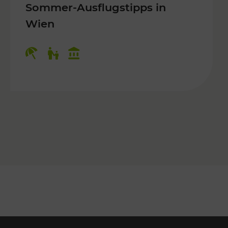
Sommer-Ausflugstipps in
Wien
r Kinder, Kulturangebot
Kategorien: Erholung, Für Kinder, K