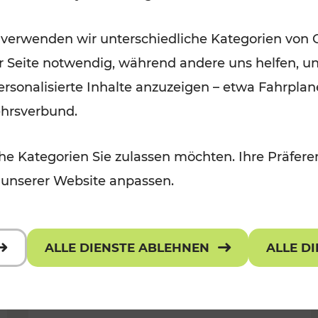
Öffis im VOR zu den schönsten
 verwenden wir unterschiedliche Kategorien von 
r, Kulturangebot
Ausflugszielen
er Seite notwendig, während andere uns helfen, un
Kategorien: Erholung
 personalisierte Inhalte anzuzeigen – etwa Fahrp
ehrsverbund.
e Kategorien Sie zulassen möchten. Ihre Präferen
 unserer Website anpassen.
ALLE DIENSTE ABLEHNEN
ALLE D