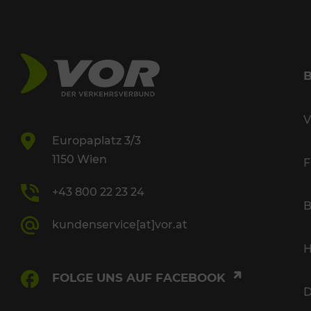
V
Europaplatz 3/3
1150 Wien
F
+43 800 22 23 24
B
kundenservice[at]vor.at
H
FOLGE UNS AUF FACEBOOK
D