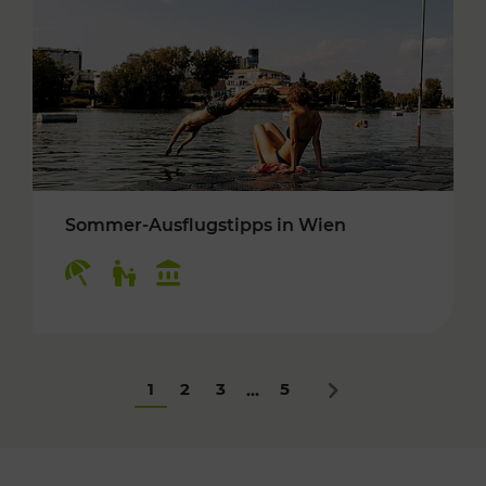
Sommer-Ausflugstipps in Wien
Kategorien: Erholung, Für Kinder, Kulturangeb
1
2
3
5
...
Nächstes