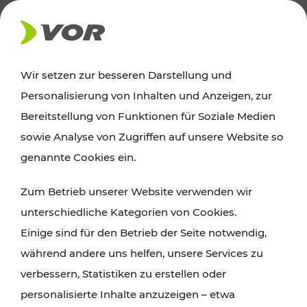
AKTUELLES
Wir setzen zur besseren Darstellung und
Personalisierung von Inhalten und Anzeigen, zur
Ausflugstipps
Bereitstellung von Funktionen für Soziale Medien
sowie Analyse von Zugriffen auf unsere Website so
Wien, Niederösterreich und das Burgenland
genannte Cookies ein.
entdecken: Egal ob Familienabenteuer,
Zum Betrieb unserer Website verwenden wir
Wanderungen, Kultur und Gastronomie,
unterschiedliche Kategorien von Cookies.
Radtouren oder purer Naturgenuss – viele
Einige sind für den Betrieb der Seite notwendig,
Attraktionen sind mit den Ticket- und Fahrplan-
während andere uns helfen, unsere Services zu
Angeboten des VOR gut und schnell erreichbar.
verbessern, Statistiken zu erstellen oder
personalisierte Inhalte anzuzeigen – etwa
ROUTE PLANEN