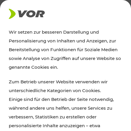
AKTUELLES
Wir setzen zur besseren Darstellung und
Personalisierung von Inhalten und Anzeigen, zur
Ausflugstipps
Bereitstellung von Funktionen für Soziale Medien
sowie Analyse von Zugriffen auf unsere Website so
Wien, Niederösterreich und das Burgenland
genannte Cookies ein.
entdecken: Egal ob Familienabenteuer,
Zum Betrieb unserer Website verwenden wir
Wanderungen, Kultur und Gastronomie,
unterschiedliche Kategorien von Cookies.
Radtouren oder purer Naturgenuss – viele
Einige sind für den Betrieb der Seite notwendig,
Attraktionen sind mit den Ticket- und Fahrplan-
während andere uns helfen, unsere Services zu
Angeboten des VOR gut und schnell erreichbar.
verbessern, Statistiken zu erstellen oder
personalisierte Inhalte anzuzeigen – etwa
ROUTE PLANEN