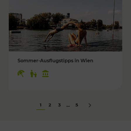
Sommer-Ausflugstipps in Wien
Kategorien: Erholung, Für Kinder, Kulturangeb
1
2
3
5
...
Nächstes