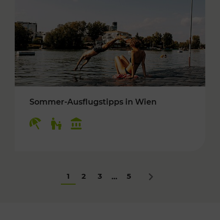
Sommer-Ausflugstipps in Wien
Kategorien: Erholung, Für Kinder, Kulturangeb
1
2
3
5
...
Nächstes