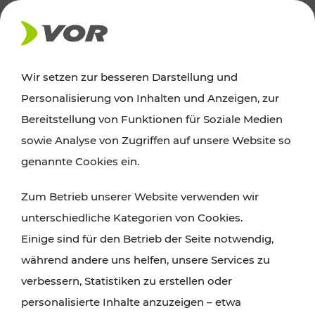
AKTUELLES
Wir setzen zur besseren Darstellung und
Personalisierung von Inhalten und Anzeigen, zur
Ausflugstipps
Bereitstellung von Funktionen für Soziale Medien
sowie Analyse von Zugriffen auf unsere Website so
Wien, Niederösterreich und das Burgenland
genannte Cookies ein.
entdecken: Egal ob Familienabenteuer,
Zum Betrieb unserer Website verwenden wir
Wanderungen, Kultur und Gastronomie,
unterschiedliche Kategorien von Cookies.
Radtouren oder purer Naturgenuss – viele
Einige sind für den Betrieb der Seite notwendig,
Attraktionen sind mit den Ticket- und Fahrplan-
während andere uns helfen, unsere Services zu
Angeboten des VOR gut und schnell erreichbar.
verbessern, Statistiken zu erstellen oder
personalisierte Inhalte anzuzeigen – etwa
ROUTE PLANEN