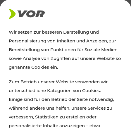
AKTUELLES
Wir setzen zur besseren Darstellung und
Personalisierung von Inhalten und Anzeigen, zur
Ausflugstipps
Bereitstellung von Funktionen für Soziale Medien
sowie Analyse von Zugriffen auf unsere Website so
Wien, Niederösterreich und das Burgenland
genannte Cookies ein.
entdecken: Egal ob Familienabenteuer,
Zum Betrieb unserer Website verwenden wir
Wanderungen, Kultur und Gastronomie,
unterschiedliche Kategorien von Cookies.
Radtouren oder purer Naturgenuss – viele
Einige sind für den Betrieb der Seite notwendig,
Attraktionen sind mit den Ticket- und Fahrplan-
während andere uns helfen, unsere Services zu
Angeboten des VOR gut und schnell erreichbar.
verbessern, Statistiken zu erstellen oder
personalisierte Inhalte anzuzeigen – etwa
ROUTE PLANEN