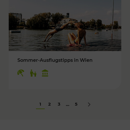
Sommer-Ausflugstipps in Wien
Kategorien: Erholung, Für Kinder, Kulturangeb
1
2
3
5
...
Nächstes