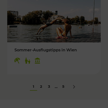
Sommer-Ausflugstipps in Wien
Kategorien: Erholung, Für Kinder, Kulturangeb
1
2
3
5
...
Nächstes