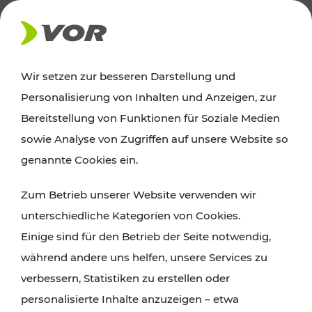
AKTUELLES
Wir setzen zur besseren Darstellung und
Personalisierung von Inhalten und Anzeigen, zur
Ausflugstipps
Bereitstellung von Funktionen für Soziale Medien
sowie Analyse von Zugriffen auf unsere Website so
Wien, Niederösterreich und das Burgenland
genannte Cookies ein.
entdecken: Egal ob Familienabenteuer,
Zum Betrieb unserer Website verwenden wir
Wanderungen, Kultur und Gastronomie,
unterschiedliche Kategorien von Cookies.
Radtouren oder purer Naturgenuss – viele
Einige sind für den Betrieb der Seite notwendig,
Attraktionen sind mit den Ticket- und Fahrplan-
während andere uns helfen, unsere Services zu
Angeboten des VOR gut und schnell erreichbar.
verbessern, Statistiken zu erstellen oder
personalisierte Inhalte anzuzeigen – etwa
ROUTE PLANEN