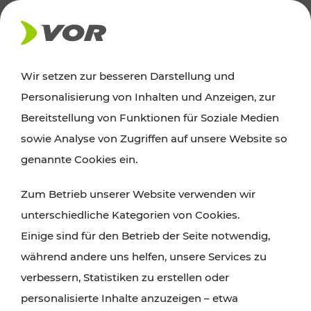
AKTUELLES
Wir setzen zur besseren Darstellung und
Personalisierung von Inhalten und Anzeigen, zur
Ausflugstipps
Bereitstellung von Funktionen für Soziale Medien
sowie Analyse von Zugriffen auf unsere Website so
Wien, Niederösterreich und das Burgenland
genannte Cookies ein.
entdecken: Egal ob Familienabenteuer,
Zum Betrieb unserer Website verwenden wir
Wanderungen, Kultur und Gastronomie,
unterschiedliche Kategorien von Cookies.
Radtouren oder purer Naturgenuss – viele
Einige sind für den Betrieb der Seite notwendig,
Attraktionen sind mit den Ticket- und Fahrplan-
während andere uns helfen, unsere Services zu
Angeboten des VOR gut und schnell erreichbar.
verbessern, Statistiken zu erstellen oder
personalisierte Inhalte anzuzeigen – etwa
ROUTE PLANEN