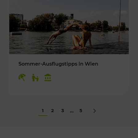
Sommer-Ausflugstipps in Wien
Kategorien: Erholung, Für Kinder, Kulturangeb
1
2
3
5
...
Nächstes