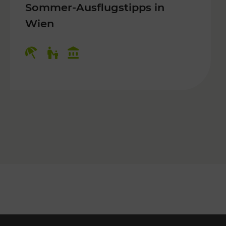
Sommer-Ausflugstipps in
Wien
r Kinder, Kulturangebot
Kategorien: Erholung, Für Kinder, K