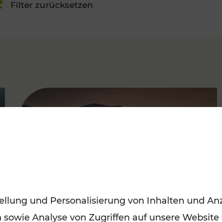
Filter zurücksetzen
FAMOUS
ellung und Personalisierung von Inhalten und Anz
n sowie Analyse von Zugriffen auf unsere Website
Frühling entdecken: Mit den