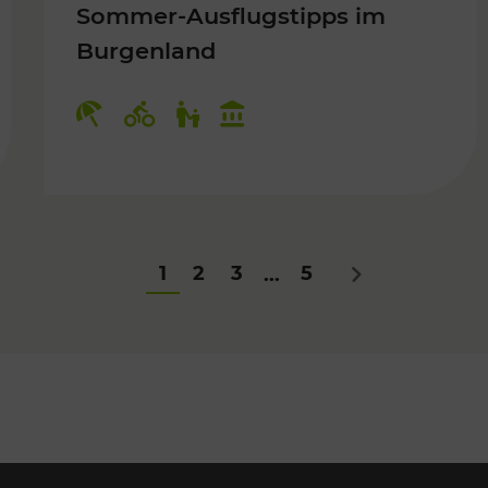
Sommer-Ausflugstipps im
Burgenland
Für Kinder
Kategorien: Erholung, Radwege, Fü
1
2
3
5
...
Nächstes