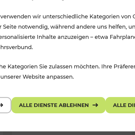
Öffis im VOR zu den schönsten
 verwenden wir unterschiedliche Kategorien von 
r, Kulturangebot
Ausflugszielen
er Seite notwendig, während andere uns helfen, un
Kategorien: Erholung
 personalisierte Inhalte anzuzeigen – etwa Fahrp
ehrsverbund.
e Kategorien Sie zulassen möchten. Ihre Präferen
 unserer Website anpassen.
ALLE DIENSTE ABLEHNEN
ALLE D