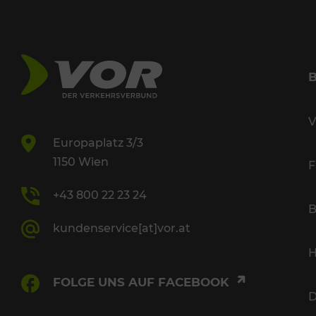
V
Europaplatz 3/3
1150 Wien
F
+43 800 22 23 24
B
kundenservice[at]vor.at
H
FOLGE UNS AUF FACEBOOK
D