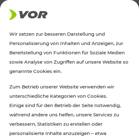
AKTUELLES
Wir setzen zur besseren Darstellung und
Personalisierung von Inhalten und Anzeigen, zur
Ausflugstipps
Bereitstellung von Funktionen für Soziale Medien
sowie Analyse von Zugriffen auf unsere Website so
Wien, Niederösterreich und das Burgenland
genannte Cookies ein.
entdecken: Egal ob Familienabenteuer,
Zum Betrieb unserer Website verwenden wir
Wanderungen, Kultur und Gastronomie,
unterschiedliche Kategorien von Cookies.
Radtouren oder purer Naturgenuss – viele
Einige sind für den Betrieb der Seite notwendig,
Attraktionen sind mit den Ticket- und Fahrplan-
während andere uns helfen, unsere Services zu
Angeboten des VOR gut und schnell erreichbar.
verbessern, Statistiken zu erstellen oder
personalisierte Inhalte anzuzeigen – etwa
ROUTE PLANEN