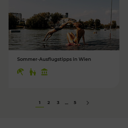
Sommer-Ausflugstipps in Wien
Kategorien: Erholung, Für Kinder, Kulturangeb
1
2
3
5
...
Nächstes