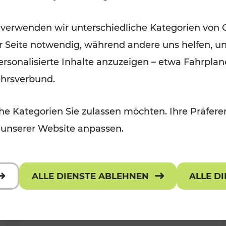
Öffis im VOR zu den schönsten
 verwenden wir unterschiedliche Kategorien von 
r, Kulturangebot
Ausflugszielen
er Seite notwendig, während andere uns helfen, un
Kategorien: Erholung
 personalisierte Inhalte anzuzeigen – etwa Fahrp
ehrsverbund.
e Kategorien Sie zulassen möchten. Ihre Präferen
 unserer Website anpassen.
ALLE DIENSTE ABLEHNEN
ALLE D