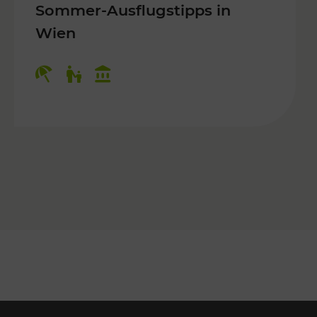
Sommer-Ausflugstipps in
Wien
r Kinder, Kulturangebot
Kategorien: Erholung, Für Kinder, K