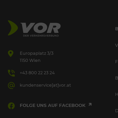
V
Europaplatz 3/3
1150 Wien
F
+43 800 22 23 24
B
kundenservice[at]vor.at
H
FOLGE UNS AUF FACEBOOK
D