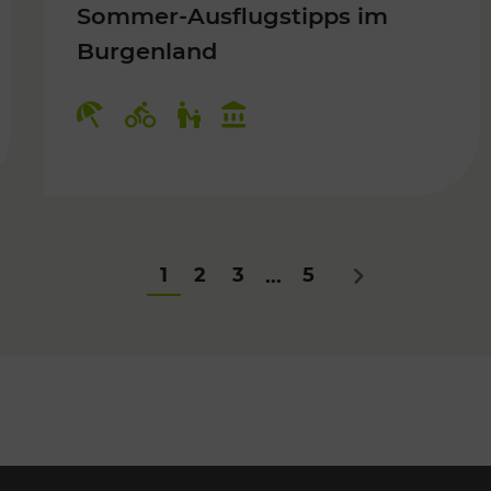
Sommer-Ausflugstipps im
Burgenland
Für Kinder
Kategorien: Erholung, Radwege, Fü
1
2
3
5
...
Nächstes