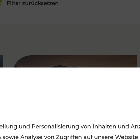
Filter zurücksetzen
FAMOUS
ellung und Personalisierung von Inhalten und Anz
n sowie Analyse von Zugriffen auf unsere Website
Frühling entdecken: Mit den