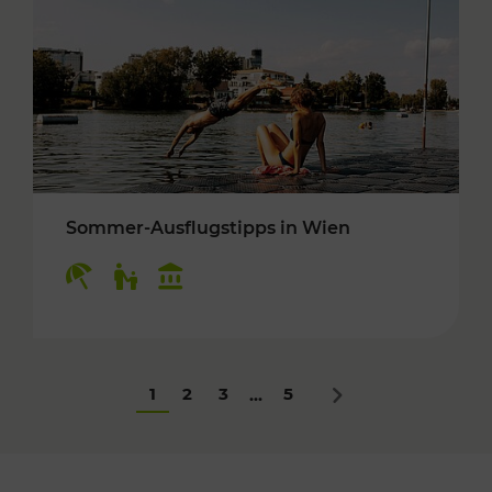
Sommer-Ausflugstipps in Wien
Kategorien: Erholung, Für Kinder, Kulturangeb
1
2
3
5
...
Nächstes