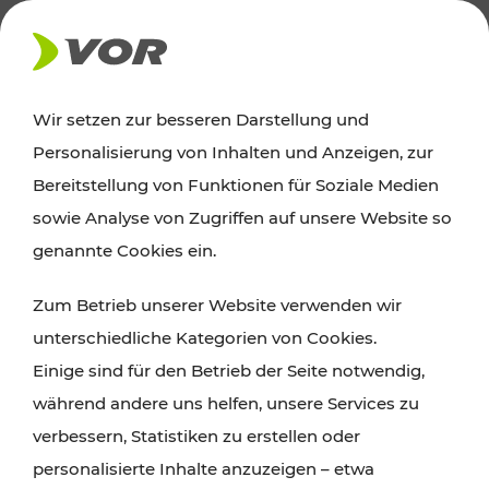
AKTUELLES
Wir setzen zur besseren Darstellung und
Personalisierung von Inhalten und Anzeigen, zur
Ausflugstipps
Bereitstellung von Funktionen für Soziale Medien
sowie Analyse von Zugriffen auf unsere Website so
Wien, Niederösterreich und das Burgenland
genannte Cookies ein.
entdecken: Egal ob Familienabenteuer,
Zum Betrieb unserer Website verwenden wir
Wanderungen, Kultur und Gastronomie,
unterschiedliche Kategorien von Cookies.
Radtouren oder purer Naturgenuss – viele
Einige sind für den Betrieb der Seite notwendig,
Attraktionen sind mit den Ticket- und Fahrplan-
während andere uns helfen, unsere Services zu
Angeboten des VOR gut und schnell erreichbar.
verbessern, Statistiken zu erstellen oder
personalisierte Inhalte anzuzeigen – etwa
ROUTE PLANEN