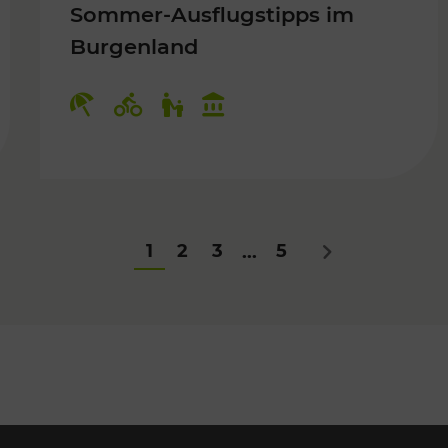
Sommer-Ausflugstipps im
Burgenland
Für Kinder
Kategorien: Erholung, Radwege, Fü
1
2
3
5
...
Nächstes