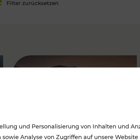
Filter zurücksetzen
FAMOUS
ellung und Personalisierung von Inhalten und Anz
n sowie Analyse von Zugriffen auf unsere Website
Frühling entdecken: Mit den