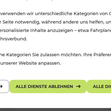
Öffis im VOR zu den schönsten
 verwenden wir unterschiedliche Kategorien von 
r, Kulturangebot
Ausflugszielen
er Seite notwendig, während andere uns helfen, un
Kategorien: Erholung
 personalisierte Inhalte anzuzeigen – etwa Fahrp
ehrsverbund.
e Kategorien Sie zulassen möchten. Ihre Präferen
 unserer Website anpassen.
ALLE DIENSTE ABLEHNEN
ALLE D