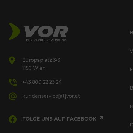
V
Europaplatz 3/3
1150 Wien
F
+43 800 22 23 24
B
kundenservice[at]vor.at
H
FOLGE UNS AUF FACEBOOK
D