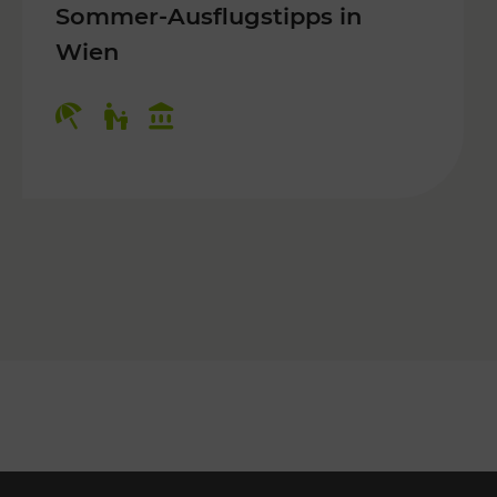
Sommer-Ausflugstipps in
Wien
r Kinder, Kulturangebot
Kategorien: Erholung, Für Kinder, K