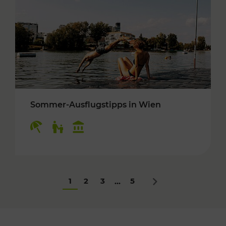
Sommer-Ausflugstipps in Wien
Kategorien: Erholung, Für Kinder, Kulturangeb
1
2
3
5
...
Nächstes