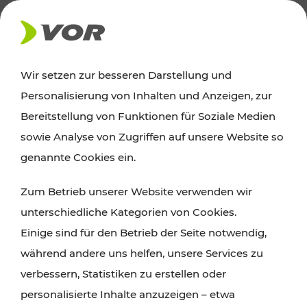
AKTUELLES
Wir setzen zur besseren Darstellung und
Personalisierung von Inhalten und Anzeigen, zur
Ausflugstipps
Bereitstellung von Funktionen für Soziale Medien
sowie Analyse von Zugriffen auf unsere Website so
Wien, Niederösterreich und das Burgenland
genannte Cookies ein.
entdecken: Egal ob Familienabenteuer,
Zum Betrieb unserer Website verwenden wir
Wanderungen, Kultur und Gastronomie,
unterschiedliche Kategorien von Cookies.
Radtouren oder purer Naturgenuss – viele
Einige sind für den Betrieb der Seite notwendig,
Attraktionen sind mit den Ticket- und Fahrplan-
während andere uns helfen, unsere Services zu
Angeboten des VOR gut und schnell erreichbar.
verbessern, Statistiken zu erstellen oder
personalisierte Inhalte anzuzeigen – etwa
ROUTE PLANEN