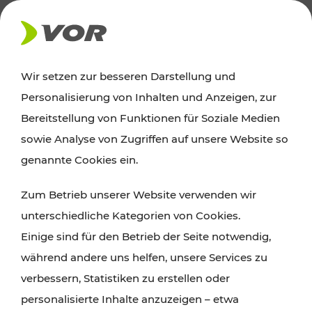
AKTUELLES
Wir setzen zur besseren Darstellung und
Personalisierung von Inhalten und Anzeigen, zur
Ausflugstipps
Bereitstellung von Funktionen für Soziale Medien
sowie Analyse von Zugriffen auf unsere Website so
Wien, Niederösterreich und das Burgenland
genannte Cookies ein.
entdecken: Egal ob Familienabenteuer,
Zum Betrieb unserer Website verwenden wir
Wanderungen, Kultur und Gastronomie,
unterschiedliche Kategorien von Cookies.
Radtouren oder purer Naturgenuss – viele
Einige sind für den Betrieb der Seite notwendig,
Attraktionen sind mit den Ticket- und Fahrplan-
während andere uns helfen, unsere Services zu
Angeboten des VOR gut und schnell erreichbar.
verbessern, Statistiken zu erstellen oder
personalisierte Inhalte anzuzeigen – etwa
ROUTE PLANEN