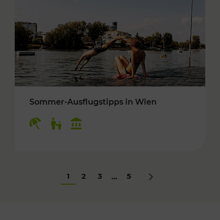
Sommer-Ausflugstipps in Wien
Kategorien: Erholung, Für Kinder, Kulturangeb
1
2
3
5
...
Nächstes