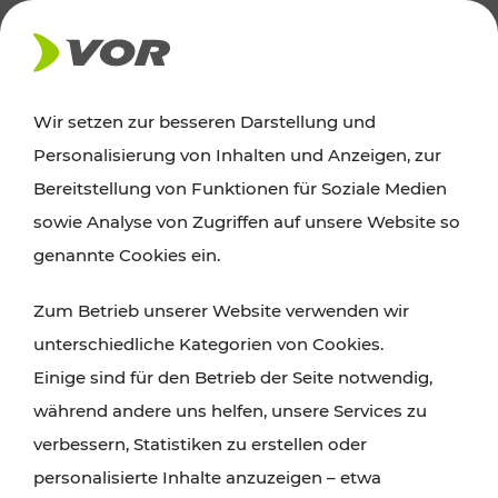
AKTUELLES
Wir setzen zur besseren Darstellung und
Personalisierung von Inhalten und Anzeigen, zur
Ausflugstipps
Bereitstellung von Funktionen für Soziale Medien
sowie Analyse von Zugriffen auf unsere Website so
Wien, Niederösterreich und das Burgenland
genannte Cookies ein.
entdecken: Egal ob Familienabenteuer,
Zum Betrieb unserer Website verwenden wir
Wanderungen, Kultur und Gastronomie,
unterschiedliche Kategorien von Cookies.
Radtouren oder purer Naturgenuss – viele
Einige sind für den Betrieb der Seite notwendig,
Attraktionen sind mit den Ticket- und Fahrplan-
während andere uns helfen, unsere Services zu
Angeboten des VOR gut und schnell erreichbar.
verbessern, Statistiken zu erstellen oder
personalisierte Inhalte anzuzeigen – etwa
ROUTE PLANEN