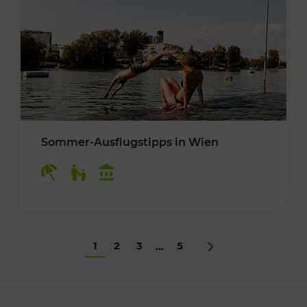
Sommer-Ausflugstipps in Wien
Kategorien: Erholung, Für Kinder, Kulturangeb
1
2
3
5
...
Nächstes