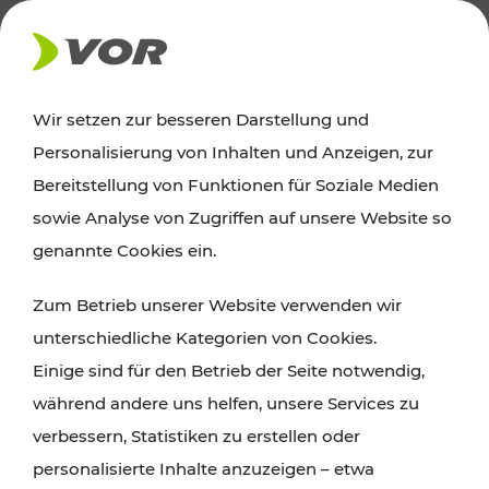
AKTUELLES
Wir setzen zur besseren Darstellung und
Personalisierung von Inhalten und Anzeigen, zur
Ausflugstipps
Bereitstellung von Funktionen für Soziale Medien
sowie Analyse von Zugriffen auf unsere Website so
Wien, Niederösterreich und das Burgenland
genannte Cookies ein.
entdecken: Egal ob Familienabenteuer,
Zum Betrieb unserer Website verwenden wir
Wanderungen, Kultur und Gastronomie,
unterschiedliche Kategorien von Cookies.
Radtouren oder purer Naturgenuss – viele
Einige sind für den Betrieb der Seite notwendig,
Attraktionen sind mit den Ticket- und Fahrplan-
während andere uns helfen, unsere Services zu
Angeboten des VOR gut und schnell erreichbar.
verbessern, Statistiken zu erstellen oder
personalisierte Inhalte anzuzeigen – etwa
ROUTE PLANEN