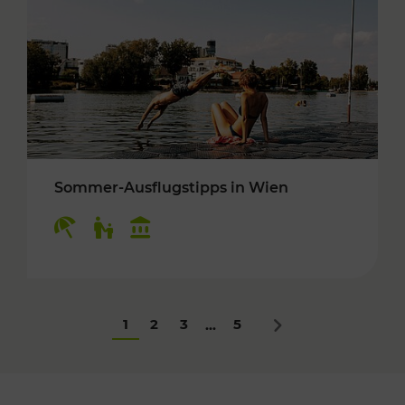
Sommer-Ausflugstipps in Wien
Kategorien: Erholung, Für Kinder, Kulturangeb
1
2
3
5
...
Nächstes