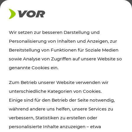
AKTUELLES
Wir setzen zur besseren Darstellung und
Personalisierung von Inhalten und Anzeigen, zur
Ausflugstipps
Bereitstellung von Funktionen für Soziale Medien
sowie Analyse von Zugriffen auf unsere Website so
Wien, Niederösterreich und das Burgenland
genannte Cookies ein.
entdecken: Egal ob Familienabenteuer,
Zum Betrieb unserer Website verwenden wir
Wanderungen, Kultur und Gastronomie,
unterschiedliche Kategorien von Cookies.
Radtouren oder purer Naturgenuss – viele
Einige sind für den Betrieb der Seite notwendig,
Attraktionen sind mit den Ticket- und Fahrplan-
während andere uns helfen, unsere Services zu
Angeboten des VOR gut und schnell erreichbar.
verbessern, Statistiken zu erstellen oder
personalisierte Inhalte anzuzeigen – etwa
ROUTE PLANEN