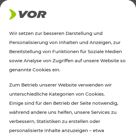
AKTUELLES
Wir setzen zur besseren Darstellung und
Personalisierung von Inhalten und Anzeigen, zur
Ausflugstipps
Bereitstellung von Funktionen für Soziale Medien
sowie Analyse von Zugriffen auf unsere Website so
Wien, Niederösterreich und das Burgenland
genannte Cookies ein.
entdecken: Egal ob Familienabenteuer,
Zum Betrieb unserer Website verwenden wir
Wanderungen, Kultur und Gastronomie,
unterschiedliche Kategorien von Cookies.
Radtouren oder purer Naturgenuss – viele
Einige sind für den Betrieb der Seite notwendig,
Attraktionen sind mit den Ticket- und Fahrplan-
während andere uns helfen, unsere Services zu
Angeboten des VOR gut und schnell erreichbar.
verbessern, Statistiken zu erstellen oder
personalisierte Inhalte anzuzeigen – etwa
ROUTE PLANEN