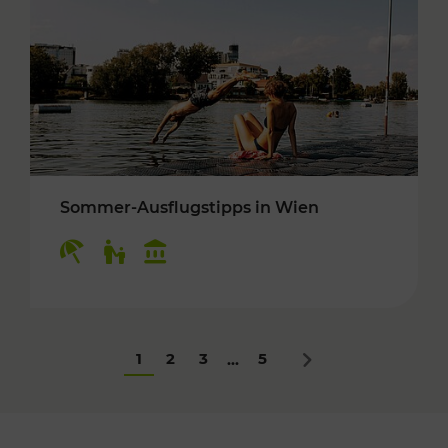
Sommer-Ausflugstipps in Wien
Kategorien: Erholung, Für Kinder, Kulturangeb
1
2
3
5
...
Nächstes